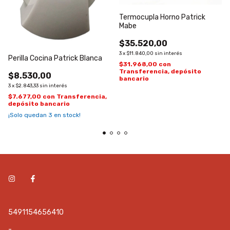
Termocupla Horno Patrick
Mabe
$35.520,00
3
x
$11.840,00
sin interés
Perilla Cocina Patrick Blanca
$31.968,00
con
Transferencia, depósito
$8.530,00
bancario
3
x
$2.843,33
sin interés
$7.677,00
con
Transferencia,
depósito bancario
¡Solo quedan
3
en stock!
5491154656410
-