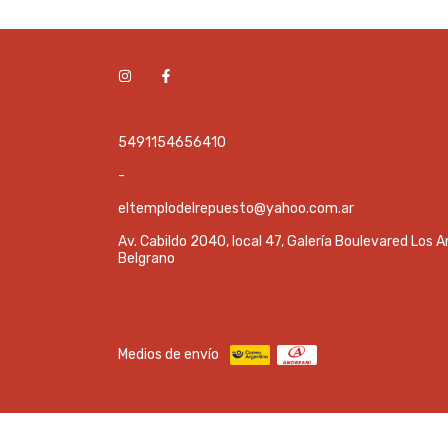
5491154656410
-
eltemplodelrepuesto@yahoo.com.ar
Av. Cabildo 2040, local 47, Galería Boulevared Los A
Belgrano
Medios de envío