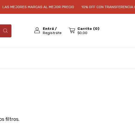
LAS MEJORES MARCAS AL MEJOR PRECIO
10% OFF CON TRANSFERENCIA O 
Entrá
/
Carrito
(
0
)
Registráte
$0,00
 filtros.