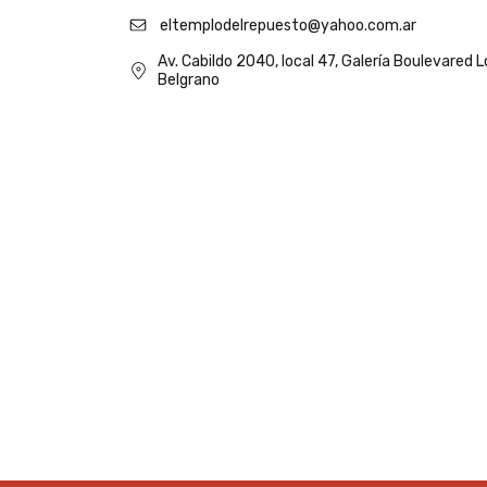
eltemplodelrepuesto@yahoo.com.ar
Av. Cabildo 2040, local 47, Galería Boulevared 
Belgrano