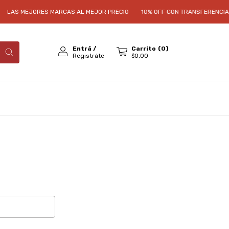
LAS MEJORES MARCAS AL MEJOR PRECIO
10% OFF CON TRANSFERENCIA O
Entrá
/
Carrito
(
0
)
Registráte
$0,00