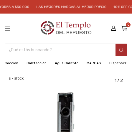
ORES A $30.000
LAS MEJORES MARCAS AL MEJOR PRECIO
10% OFF CO
0
Cocción
Calefacción
Agua Caliente
MARCAS
Dispenser
SIN STOCK
1
/
2