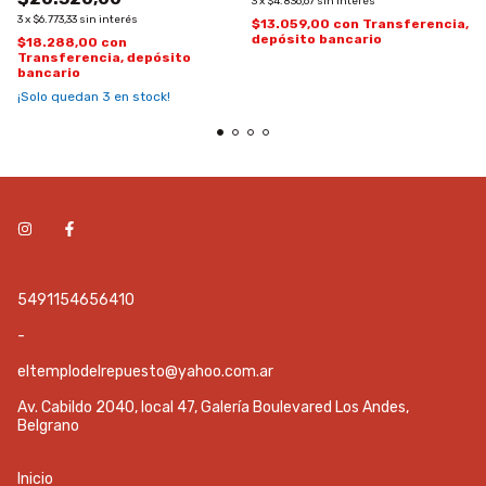
3
x
$4.836,67
sin interés
3
x
$6.773,33
sin interés
$13.059,00
con
Transferencia,
depósito bancario
$18.288,00
con
Transferencia, depósito
bancario
¡Solo quedan
3
en stock!
5491154656410
-
eltemplodelrepuesto@yahoo.com.ar
Av. Cabildo 2040, local 47, Galería Boulevared Los Andes,
Belgrano
Inicio