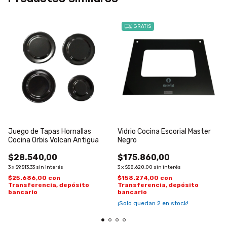
GRATIS
Juego de Tapas Hornallas
Vidrio Cocina Escorial Master
Cocina Orbis Volcan Antigua
Negro
$28.540,00
$175.860,00
3
x
$9.513,33
sin interés
3
x
$58.620,00
sin interés
$25.686,00
con
$158.274,00
con
Transferencia, depósito
Transferencia, depósito
bancario
bancario
¡Solo quedan
2
en stock!