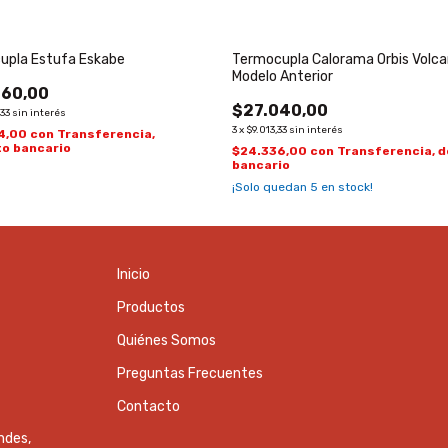
upla Estufa Eskabe
Termocupla Calorama Orbis Volc
Modelo Anterior
60,00
$27.040,00
,33
sin interés
3
x
$9.013,33
sin interés
4,00
con
Transferencia,
to bancario
$24.336,00
con
Transferencia, 
bancario
¡Solo quedan
5
en stock!
Inicio
Productos
Quiénes Somos
Preguntas Frecuentes
Contacto
ndes,