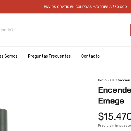
ENVIOS GRATIS EN COMPRAS MAYORES A $30.000
L
es Somos
Preguntas Frecuentes
Contacto
Inicio
>
Calefacción
Encende
Emege
$15.47
Precio sin impuest