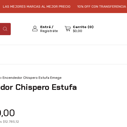
AS MEJORES MARCAS AL MEJOR PRECIO
10% OFF CON TRANSFERENCIA O E
Entrá
/
Carrito
(
0
)
Registráte
$0,00
>
Encendedor Chispero Estufa Emege
dor Chispero Estufa
0,00
os
$12.785,12