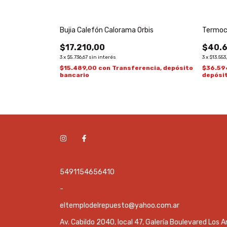
olcan Antigua
Bujia Calefón Calorama Orbis
Termoc
$17.210,00
$40.6
3
x
$5.736,67
sin interés
3
x
$13.553
encia, depósito
$15.489,00
con
Transferencia, depósito
$36.59
bancario
depósi
5491154656410
-
eltemplodelrepuesto@yahoo.com.ar
Av. Cabildo 2040, local 47, Galería Boulevared Los A