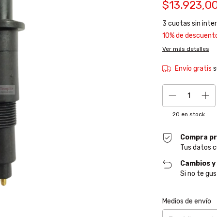
$13.923,0
3
cuotas sin inte
10% de descuent
Ver más detalles
Envío gratis
s
20
en stock
Compra pr
Tus datos c
Cambios y
Si no te gus
Entregas para el CP
Medios de envío