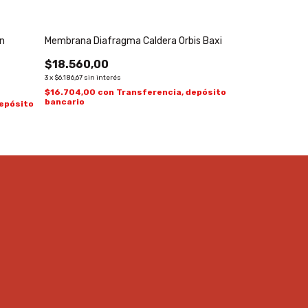
an
Membrana Diafragma Caldera Orbis Baxi
Chispero Estufa 
$18.560,00
$14.510,00
3
x
$6.186,67
sin interés
3
x
$4.836,67
sin inte
$16.704,00
con
Transferencia, depósito
$13.059,00
con
bancario
bancario
depósito