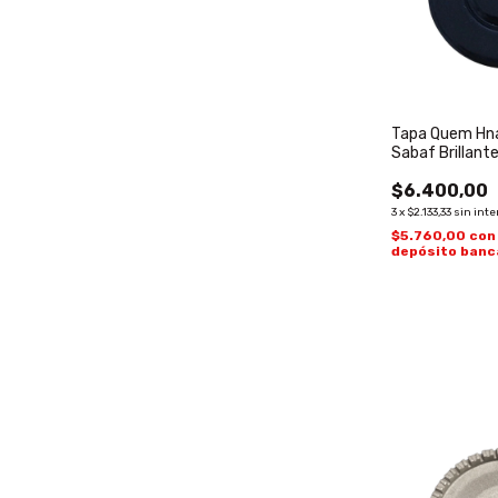
Tapa Quem Hna
Sabaf Brillant
$6.400,00
3
x
$2.133,33
sin inte
$5.760,00
con
depósito banc