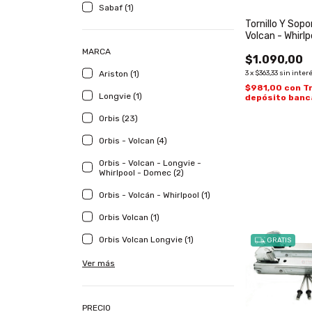
Sabaf (1)
Tornillo Y Sopo
Volcan - Whirlp
MARCA
$1.090,00
Ariston (1)
3
x
$363,33
sin inter
$981,00
con
T
Longvie (1)
depósito banc
Orbis (23)
Orbis - Volcan (4)
Orbis - Volcan - Longvie -
Whirlpool - Domec (2)
Orbis - Volcán - Whirlpool (1)
Orbis Volcan (1)
Orbis Volcan Longvie (1)
GRATIS
Ver más
PRECIO