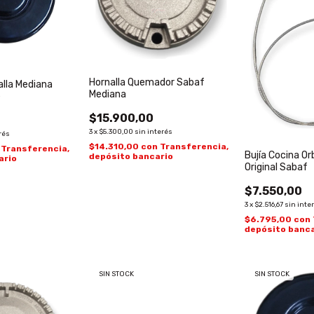
Hornalla Quemador Sabaf
lla Mediana
Mediana
e
$15.900,00
3
x
$5.300,00
sin interés
rés
$14.310,00
con
Transferencia,
Transferencia,
Bujía Cocina Or
depósito bancario
ario
Original Sabaf
$7.550,00
3
x
$2.516,67
sin inte
$6.795,00
con
depósito banca
SIN STOCK
SIN STOCK