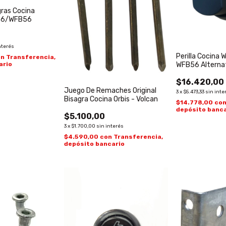
gras Cocina
X56/WFB56
0
nterés
Perilla Cocina 
on
Transferencia,
ario
WFB56 Alterna
$16.420,00
Juego De Remaches Original
3
x
$5.473,33
sin inte
Bisagra Cocina Orbis - Volcan
$14.778,00
co
depósito banca
$5.100,00
3
x
$1.700,00
sin interés
$4.590,00
con
Transferencia,
depósito bancario