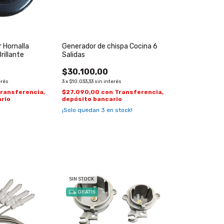
 Hornalla
Generador de chispa Cocina 6
rillante
Salidas
$30.100,00
erés
3
x
$10.033,33
sin interés
ransferencia,
$27.090,00
con
Transferencia,
rio
depósito bancario
¡Solo quedan
3
en stock!
SIN STOCK
GRATIS