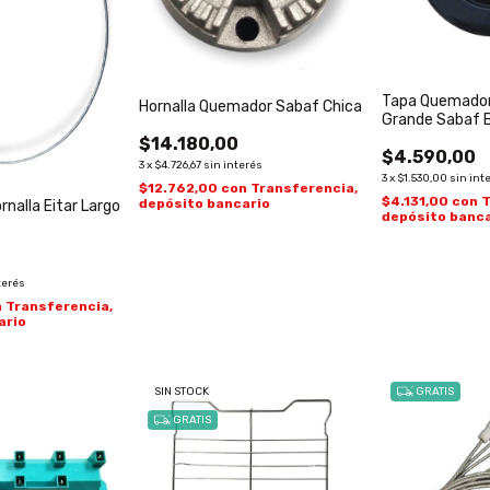
Tapa Quemador
Hornalla Quemador Sabaf Chica
Grande Sabaf B
$14.180,00
$4.590,00
3
x
$4.726,67
sin interés
3
x
$1.530,00
sin int
$12.762,00
con
Transferencia,
$4.131,00
con
T
depósito bancario
rnalla Eitar Largo
depósito banca
terés
n
Transferencia,
ario
SIN STOCK
GRATIS
GRATIS