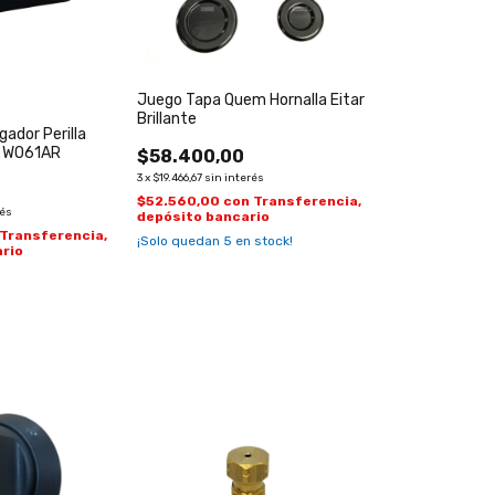
Juego Tapa Quem Hornalla Eitar
Brillante
ador Perilla
l WO61AR
$58.400,00
3
x
$19.466,67
sin interés
$52.560,00
con
Transferencia,
rés
depósito bancario
Transferencia,
¡Solo quedan
5
en stock!
rio