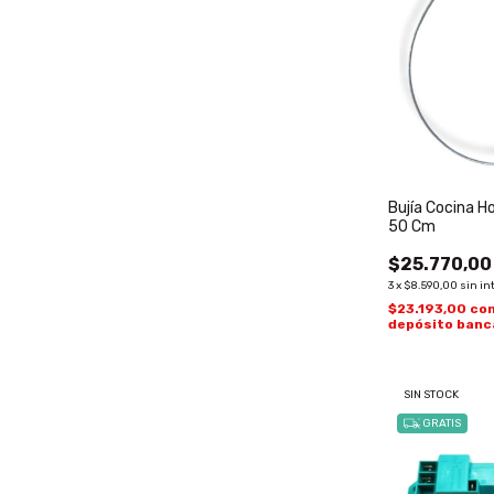
Bujía Cocina Ho
50 Cm
$25.770,00
3
x
$8.590,00
sin in
$23.193,00
co
depósito banc
SIN STOCK
GRATIS