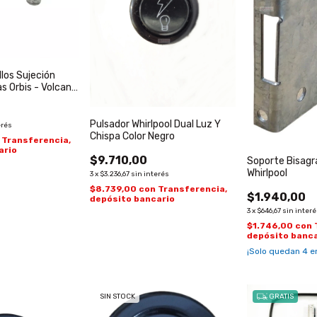
llos Sujeción
s Orbis - Volcan
Pulsador Whirlpool Dual Luz Y
erés
Chispa Color Negro
Transferencia,
ario
$9.710,00
Soporte Bisagra
Whirlpool
3
x
$3.236,67
sin interés
$8.739,00
con
Transferencia,
$1.940,00
depósito bancario
3
x
$646,67
sin inter
$1.746,00
con
depósito banca
¡Solo quedan
4
en
SIN STOCK
GRATIS