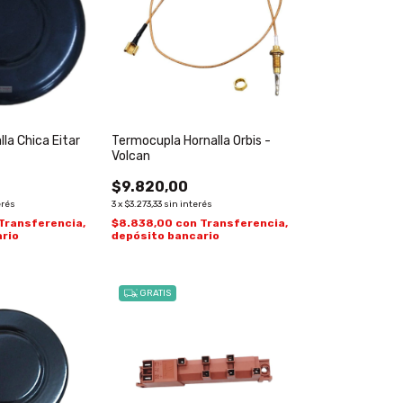
la Chica Eitar
Termocupla Hornalla Orbis -
Volcan
$9.820,00
erés
3
x
$3.273,33
sin interés
Transferencia,
$8.838,00
con
Transferencia,
rio
depósito bancario
GRATIS