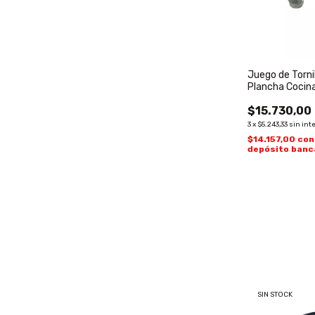
Juego de Torni
Plancha Cocina
Actual
$15.730,00
3
x
$5.243,33
sin int
$14.157,00
con
depósito banc
SIN STOCK