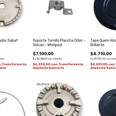
ador Sabaf
Soporte Tornillo Plancha Orbis -
Tapa Quem Hnal
Volcan - Whirlpool
Brillante
$7.100,00
$4.710,00
erés
3
x
$2.366,67
sin interés
3
x
$1.570,00
sin int
n
Transferencia,
$6.390,00
con
Transferencia,
$4.239,00
con
ario
depósito bancario
depósito banca
SIN STOCK