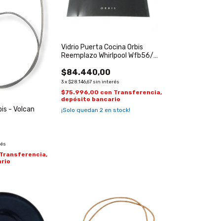
Vidrio Puerta Cocina Orbis
Reemplazo Whirlpool Wfb56/
Wfx56
$84.440,00
3
x
$28.146,67
sin interés
$75.996,00
con
Transferencia,
depósito bancario
bis - Volcan
¡Solo quedan
2
en stock!
rés
Transferencia,
rio