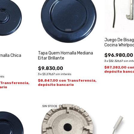
Juego De Bisag
Cocina Whirlpo
Tapa Quem Hornalla Mediana
$96.980,00
nalla Chica
Eitar Brillante
e
3
x
$32.326,67
sin int
$87.282,00
co
$9.830,00
depósito banca
3
x
$3.276,67
sin interés
erés
$8.847,00
con
Transferencia,
Transferencia,
depósito bancario
ario
SIN STOCK