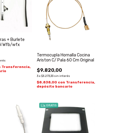
ras + Burlete
ol Wfb/wfx
Termocupla Hornalla Cocina
Ariston C/ Pala 60 Cm Original
erés
n
Transferencia,
$9.820,00
rio
3
x
$3.273,33
sin interés
$8.838,00
con
Transferencia,
depósito bancario
GRATIS