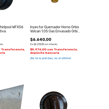
Whirlpool WFX56
Inyector Quemador Horno Orbis
tiva
Volcan 1.05 Gas Envasado Orbis
Volcan Whirlpool Ariston
$6.640,00
nacional
rés
3
x
$2.213,33
sin interés
n
Transferencia,
$5.976,00
con
Transferencia,
rio
depósito bancario
¡No te lo pierdas, es el último!