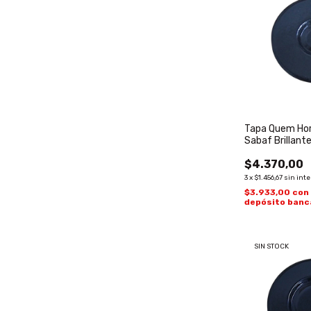
Tapa Quem Hor
Sabaf Brillant
$4.370,00
3
x
$1.456,67
sin int
$3.933,00
con
depósito banc
SIN STOCK