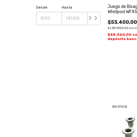
Juego de Bisa
Desde
Hasta
Whirlpool WF
$53.400,0
3
x
$17.800,00
sin i
$48.060,00
c
depósito banc
SIN STOCK