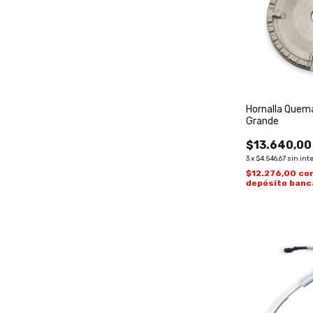
Hornalla Quem
Grande
$13.640,00
3
x
$4.546,67
sin int
$12.276,00
co
depósito banc