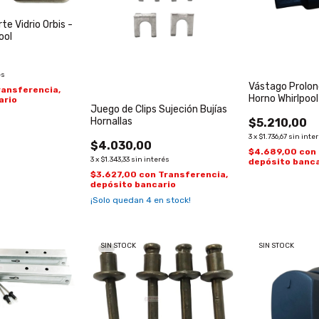
rte Vidrio Orbis -
ool
és
Vástago Prolong
ransferencia,
Horno Whirlpoo
ario
Juego de Clips Sujeción Bujías
Hornallas
$5.210,00
3
x
$1.736,67
sin inte
$4.030,00
$4.689,00
con
3
x
$1.343,33
sin interés
depósito banca
$3.627,00
con
Transferencia,
depósito bancario
¡Solo quedan
4
en stock!
SIN STOCK
SIN STOCK