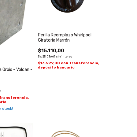
Perilla Reemplazo Whirlpool
Giratoria Marrón
$15.110,00
3
x
$5.036,67
sin interés
$13.599,00
con
Transferencia,
depósito bancario
 Orbis - Volcan -
és
Transferencia,
rio
 stock!